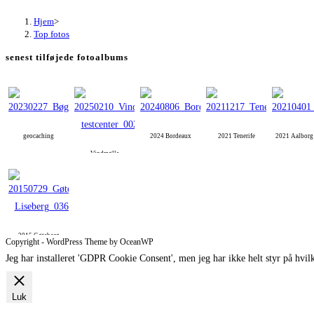
Hjem
>
Top fotos
senest tilføjede fotoalbums
geocaching
2024 Bordeaux
2021 Tenerife
2021 Aalbor
Vindmølle
2015 Gøteborg
Copyright - WordPress Theme by OceanWP
Jeg har installeret 'GDPR Cookie Consent', men jeg har ikke helt styr på hvilk
Luk