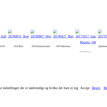
g ZOO
2019 Rom
2019 Ørnereservatet
2019 Barcelona
Spejdern
2017 Rhodos
e indstillinger der er nødvendigt og hvilke der bare er leg.
Accept
Reject
Re