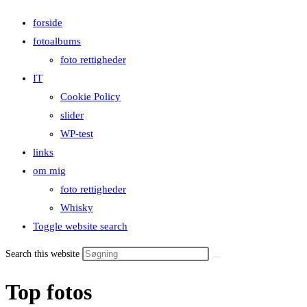
forside
fotoalbums
foto rettigheder
IT
Cookie Policy
slider
WP-test
links
om mig
foto rettigheder
Whisky
Toggle website search
Search this website
Top fotos