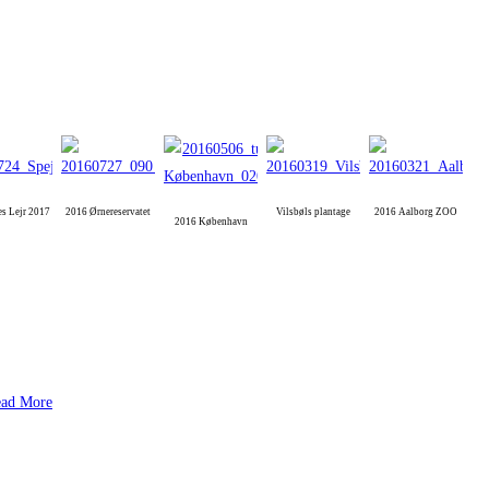
es Lejr 2017
2016 Ørnereservatet
Vilsbøls plantage
2016 Aalborg ZOO
2016 København
ad More