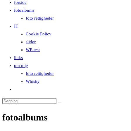
forside
close
fotoalbums
the
foto rettigheder
search
IT
panel.
Cookie Policy
slider
WP-test
links
om mig
foto rettigheder
Whisky
Toggle
website
Search
search
this
fotoalbums
website