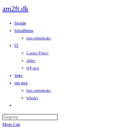
Skip
am2ft.dk
to
content
forside
fotoalbums
foto rettigheder
IT
Cookie Policy
slider
WP-test
links
om mig
foto rettigheder
Whisky
Toggle
website
Press
search
Escape
Menu
Luk
to