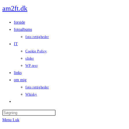
Skip
am2ft.dk
to
content
forside
fotoalbums
foto rettigheder
IT
Cookie Policy
slider
WP-test
links
om mig
foto rettigheder
Whisky
Toggle
website
Press
search
Escape
Menu
Luk
to