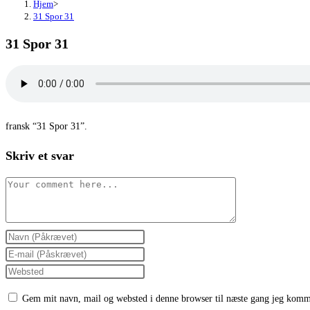
Hjem
>
31 Spor 31
31 Spor 31
fransk “31 Spor 31”.
Skriv et svar
Comment
Enter
your
Enter
name
your
Enter
or
email
your
Gem mit navn, mail og websted i denne browser til næste gang jeg komm
username
address
website