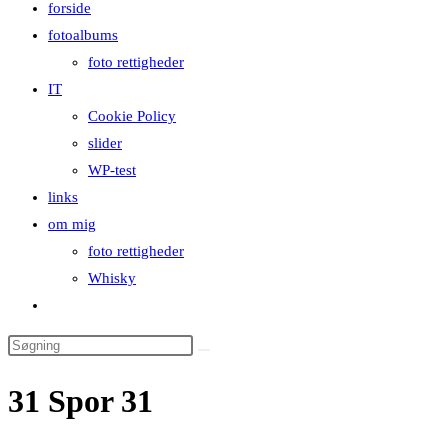
forside
close
fotoalbums
the
foto rettigheder
search
IT
panel.
Cookie Policy
slider
WP-test
links
om mig
foto rettigheder
Whisky
Toggle
website
Search
search
this
31 Spor 31
website