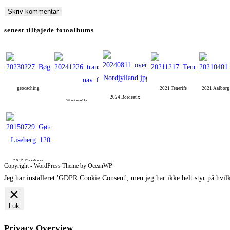
to
to
URL
comment
comment
(optional)
senest tilføjede fotoalbums
geocaching
2021 Tenerife
2021 Aalbor
2024 Bordeaux
Vindmølle
2015 Gøteborg
Copyright - WordPress Theme by OceanWP
Jeg har installeret 'GDPR Cookie Consent', men jeg har ikke helt styr på hvilk
Luk
Privacy Overview